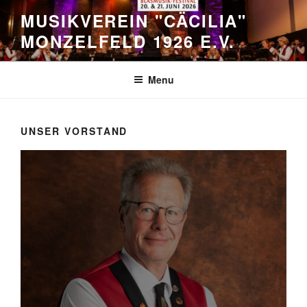
Skip
MUSIKVEREIN "CÄCILIA"
to
MONZELFELD 1926 E.V.
content
Menu
UNSER VORSTAND